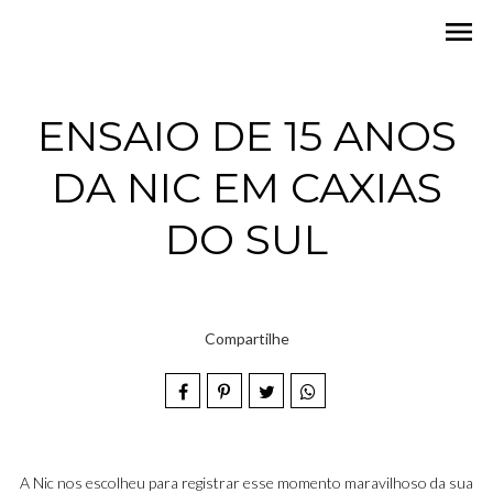
menu
ENSAIO DE 15 ANOS
DA NIC EM CAXIAS
DO SUL
Compartilhe
A Nic nos escolheu para registrar esse momento maravilhoso da sua